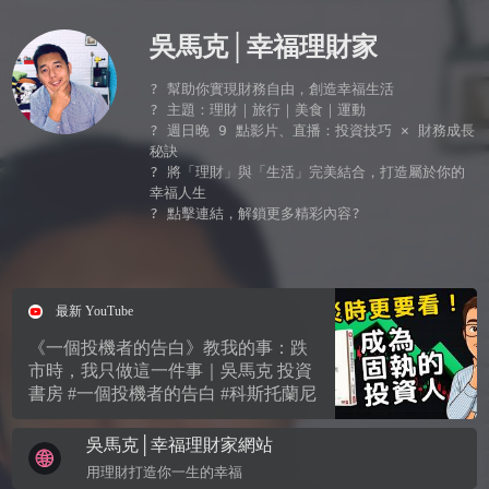
吳馬克│幸福理財家
? 幫助你實現財務自由，創造幸福生活

? 主題：理財｜旅行｜美食｜運動

? 週日晚 9 點影片、直播：投資技巧 × 財務成長
秘訣

? 將「理財」與「生活」完美結合，打造屬於你的
幸福人生

? 點擊連結，解鎖更多精彩內容?

最新 YouTube
《一個投機者的告白》教我的事：跌
市時，我只做這一件事｜吳馬克 投資
書房 #一個投機者的告白 #科斯托蘭尼
吳馬克│幸福理財家網站
用理財打造你一生的幸福